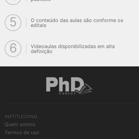
5
O conteúdo das aulas são conforme os
editais
6
Videoaulas disponibilizadas em alta
definição
INSTITUCIONAL
Quem somos
Termos de uso