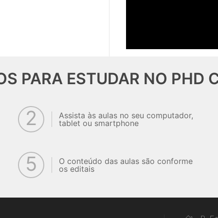
OS PARA ESTUDAR NO PHD 
2
Assista às aulas no seu computador,
tablet ou smartphone
5
O conteúdo das aulas são conforme
os editais