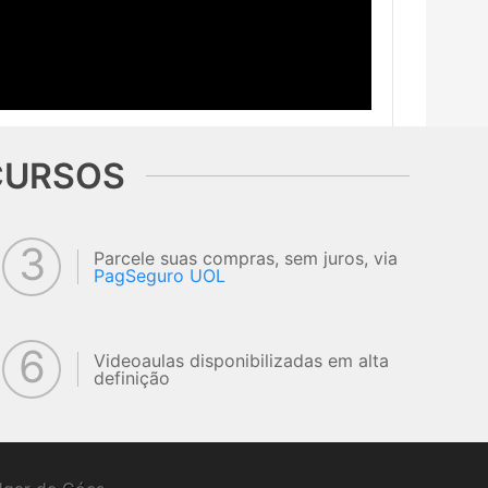
CURSOS
3
Parcele suas compras, sem juros, via
PagSeguro UOL
6
Videoaulas disponibilizadas em alta
definição