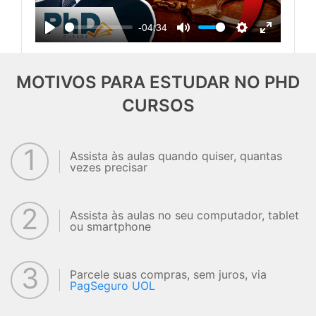
-04:34
Play
Mute
Settings
Enter
fullscreen
MOTIVOS PARA ESTUDAR NO PHD
CURSOS
1
Assista às aulas quando quiser, quantas
vezes precisar
2
Assista às aulas no seu computador, tablet
ou smartphone
3
Parcele suas compras, sem juros, via
PagSeguro UOL