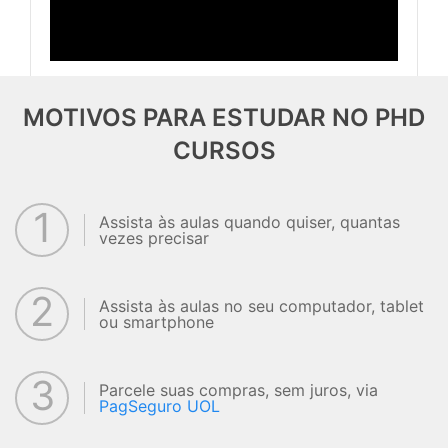
MOTIVOS PARA ESTUDAR NO PHD
CURSOS
1
Assista às aulas quando quiser, quantas
vezes precisar
2
Assista às aulas no seu computador, tablet
ou smartphone
3
Parcele suas compras, sem juros, via
PagSeguro UOL